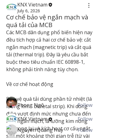
KNX Vietnam
July 6, 2026
Cơ chế bảo vệ ngắn mạch và
quá tải của MCB
Các MCB dân dụng phổ biến hiện nay 
đều tích hợp cả hai cơ chế bảo vệ: cắt 
ngắn mạch (magnetic trip) và cắt quá 
tải (thermal trip). Đây là yêu cầu bắt 
About
buộc theo tiêu chuẩn IEC 60898-1, 
Welcome to the group! You can
connect with other members, ge
...
không phải tính năng tùy chọn.
Read more
Về cơ chế hoạt động
Members
Bảo vệ quá tải dùng phần tử nhiệt (lá 
Phong Ngô
Follow
lưỡng kim - bimetal strip). Khi dòng 
điện vượt định mức nhưng chưa đến 
KNX Vietnam
Follow
mức ngắn mạch, lá lưỡng kim nóng 
lên, cong lại và kích hoạt cơ cấu ngắt 
Nguyen Quang Huy
Follow
sau một khoảng thời gian trễ (từ vài 