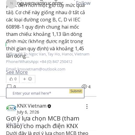
nguyenvantruc.ntmc
Follow
phút đến hơn một giờ tùy mức quá 
nguyenvantruc.ntmc
See All Members (4)
tải). Cơ chế này giống nhau ở tất cả 
các loại đường cong B, C, D vì IEC 
60898-1 quy định chung hai mốc 
tham chiếu: khoảng 1,13 lần dòng 
định mức (không được ngắt trong 
|
KNX Certified Training Centre Vietnam.
thời gian quy định) và khoảng 1,45 
Office: 98 To Ngoc Van, Tay Ho, Hanoi, Vietnam
lần dòng…
Phone/WhatsApp:
+84 (0) 847 250412
Email:
knxvietnam@outlook.com
See More
0
Stay up to date
0
4
Submit
KNX Vietnam
July 6, 2026
Training Centre
Gợi ý lựa chọn MCB (tham
About us
khảo) cho mạch điện KNX
Dưới đây là gợi ý lựa chọn MCB theo 