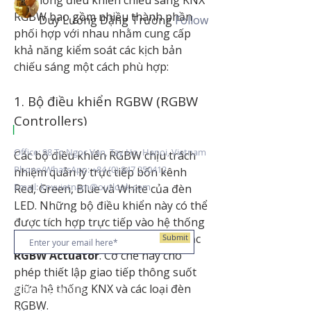
Hệ thống điều khiển chiếu sáng KNX 
RGBW bao gồm nhiều thành phần 
Duy Lương Đặng Trường
Follow
phối hợp với nhau nhằm cung cấp 
khả năng kiểm soát các kịch bản 
See All Members (7)
chiếu sáng một cách phù hợp:
1. Bộ điều khiển RGBW (RGBW 
Controllers) 
|
KNX Certified Training Centre Vietnam.
Office: 98 To Ngoc Van, Tay Ho, Hanoi, Vietnam
Các bộ điều khiển RGBW chịu trách 
Phone/WhatsApp:
+84 (0) 847 250412
nhiệm quản lý trực tiếp bốn kênh 
Email:
knxvietnam@outlook.com
Red, Green, Blue và White của đèn 
LED. Những bộ điều khiển này có thể 
Stay up to date
được tích hợp trực tiếp vào hệ thống 
KNX dưới dạng 
DALI Gateway
 hoặc 
Submit
RGBW Actuator
. Cơ chế này cho 
phép thiết lập giao tiếp thông suốt 
giữa hệ thống KNX và các loại đèn 
Training Centre
RGBW.