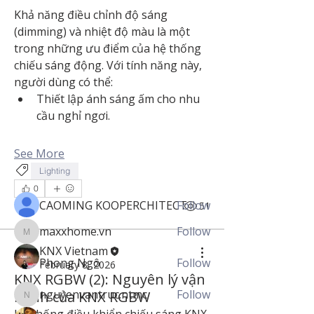
Khả năng điều chỉnh độ sáng 
(dimming) và nhiệt độ màu là một 
trong những ưu điểm của hệ thống 
chiếu sáng động. Với tính năng này, 
người dùng có thể:
Thiết lập ánh sáng ấm cho nhu 
cầu nghỉ ngơi.
About
Chia sẻ kiến thức tiêu chuẩn KNX.
See More
Lighting
Members
0
CAOMING KOOPERCHITECT
Follow
0
51
maxxhome.vn
Follow
maxxhome.vn
KNX Vietnam
Phong Ngô
Follow
February 8, 2026
KNX RGBW (2): Nguyên lý vận
nguyenvantruc.ntmc
Follow
hành của KNX RGBW
nguyenvantruc.ntmc