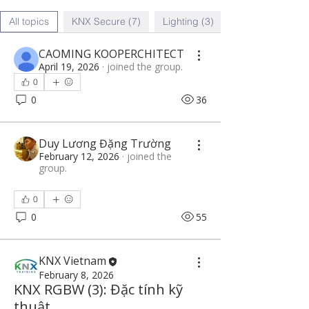
All topics
KNX Secure (7)
Lighting (3)
CAOMING KOOPERCHITECT
April 19, 2026
·
joined the group.
0
0
36
Duy Lương Đặng Trường
February 12, 2026
·
joined the
group.
0
0
55
KNX Vietnam
February 8, 2026
KNX RGBW (3): Đặc tính kỹ
thuật