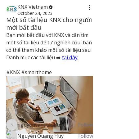
KNX Vietnam
October 24, 2023
Một số tài liệu KNX cho người
mới bắt đầu
Bạn mới bắt đầu với KNX và cần tìm 
một số tài liệu để tự nghiên cứu, bạn 
có thể tham khảo một số tài liệu sau:
Danh mục các tài liệu ➡️ 
tại đây
#KNX #smarthome
About
Chia sẻ tài liệu, phần mềm, ứng dụng
liên quan đến KNX.
Members
nguyenvantruc.ntmc
Follow
nguyenvantruc.ntmc
Nguyen Quang Huy
Follow