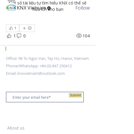
Một số tài liệu tự tìm hiểu KNX có thể sẽ 
KNX Vietnam
Follow
hữu ích cho bạn
See All Members (3)
1
1
0
104
|
KNX Certified Training Centre Vietnam.
Office: 98 To Ngoc Van, Tay Ho, Hanoi, Vietnam
Phone/WhatsApp:
+84 (0) 847 250412
Email:
knxvietnam@outlook.com
Stay up to date
Submit
Training Centre
About us