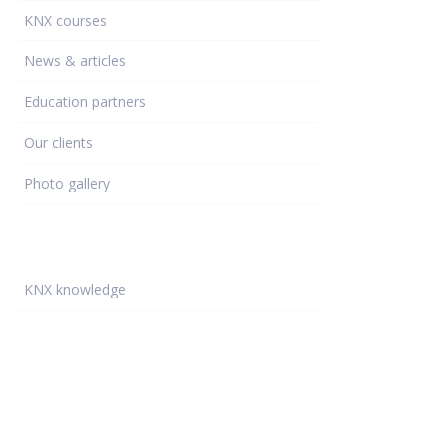
KNX courses
News & articles
Education partners
Our clients
Photo gallery
Learning - hub
KNX knowledge
ETS programming
KNX devices
KNX projects