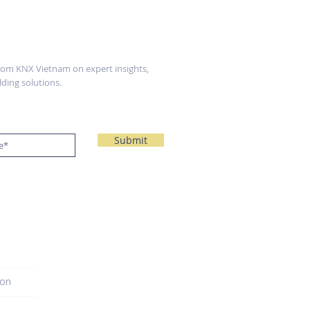
from KNX Vietnam on expert insights,
ding solutions.
Submit
ion