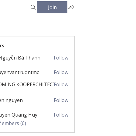
Join
rs
.Nguyễn Bá Thanh
Follow
yenvantruc.ntmc
Follow
antruc.ntmc
OMING KOOPERCHITECT
Follow
en nguyen
Follow
uyen Quang Huy
Follow
 Members (6)