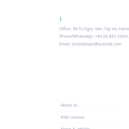
|
KNX Certified Training Centr
Office: 98 To Ngoc Van, Tay Ho, Hano
Phone/WhatsApp: +84 (0) 847 25041
Email:
knxvietnam@outlook.com
Training Centre
About us
KNX courses
News & articles