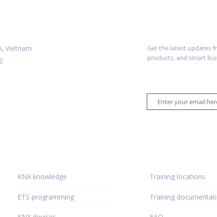
e Vietnam.
Stay up to date
i, Vietnam
Get the latest updates 
products, and smart buil
2
Learning - hub
Support
KNX knowledge
Training locations
ETS programming
Training documentat
KNX devices
FAQ