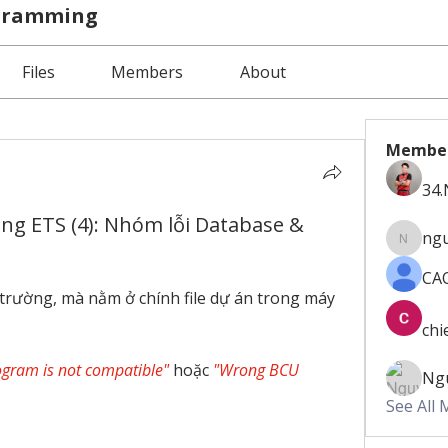
ogramming
Files
Members
About
Membe
34
ng ETS (4): Nhóm lỗi Database &
ngu
nguyenv
CA
trường, mà nằm ở chính file dự án trong máy 
chi
ogram is not compatible"
hoặc
"Wrong BCU 
Ng
See All