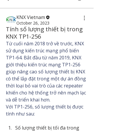
KNX Vietnam
October 26, 2023
Tính số lượng thiết bị trong
KNX TP1-256
Từ cuối năm 2018 trở về trước, KNX 
sử dụng kiến trúc mạng phổ biến 
TP1-64. Bắt đầu từ năm 2019, KNX 
giới thiệu kiến trúc mạng TP1-256 
giúp nâng cao số lượng thiết bị KNX 
có thể lắp đặt trong một dự án đồng 
thời loại bỏ vai trò của các repeater 
khiến cho hệ thống trở nên mạch lạc 
và dễ triển khai hơn.
Với TP1-256, số lượng thiết bị được 
About
tính như sau:
Nâng cao kinh nghiệm triển khai, thi
công dự án KNX.
Số lượng thiết bị tối đa trong 